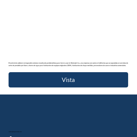
El control de calidad y la inspección estaban resultando problemáticos para Serra Laser & Waterjet Inc., una empresa con sede en California que se especializa en servicios de
corte de precisión por láser y chorro de agua para fabricantes de equipos originales (OEM), fabricantes de chapa metálica, proveedores de acero e industrias comerciales.
Vista
ventas@inspecvision.com