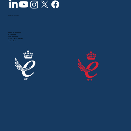
Política de privacidad
Teléfono:
+44 2890 844 012
10 Trench Road,
Abadía de Newtown,
Condado de Antrim, BT36 4TY,
Irlanda del Norte