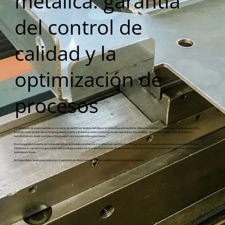
metálica: garantía
del control de
calidad y la
optimización de
procesos
La fabricación de chapa metálica es el proceso de conformar láminas metálicas a la forma deseada mediante diferentes métodos de fabricación. La finalización de un
producto suele constar de varios pasos, desde el corte y el doblado hasta el tratamiento de superficies y el ensamblaje. Abarca una amplia gama de industrias
manufactureras, desde prototipos individuales hasta la producción a gran escala.
En el competitivo entorno de fabricación actual, la precisión, la eficiencia y la calidad son más importantes que nunca. La inspección de precisión de los componentes
fabricados es esencial para garantizar que las piezas cumplan con las especificaciones de diseño, los estándares de la industria y su correcto funcionamiento en sus
aplicaciones finales.
En InspecVision, somos especialistas en la inspección de chapa metálica y en los requisitos específicos de la industria.