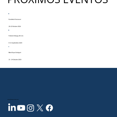
Euroblech Hannover
20-23 Octubre 2026
Fabtech Chicago, EE. UU.
8-11 Septiembre 2025
Blech Expo Stuttgart
21 - 24 Octubre 2025
ventas@inspecvision.com