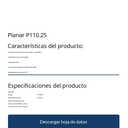
Planar P110.25
Características del producto:
Inspeccione las piezas de forma rápida y automática
Ingeniería inversa ultrarrápida
Integración SPC
La gama más amplia de modelos disponibles
Complemento de escaneo 3D
Especificaciones del producto
Precisión:
25/50μm*
​Forma:
0,15 mm
Exploración de surf:
Tamaño del componente:
(largo x profundidad x altura)
1276 mm x 851 mm x 350 mm
Descargar hoja de datos