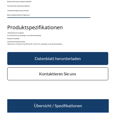
Bedienerführung per Augmented Reality
Vereinfacht die Schulung der Bediener
Schrittweise Teileprüfung in Echtzeit
Bietet beispiellose Rückverfolgbarkeit
Produktspezifikationen
​Volumetrische Genauigkeit:
0,2 mm bis 0,075 mm, abhängig von der Werkseinstellung.
Komponentengröße:
(Maximaler Einzelscanbereich)
1800 mm (X) x 1100 mm (Y) bis 500 mm (X) x 310 mm (Y), abhängig von der Werkseinstellung
Datenblatt herunterladen
Kontaktieren Sie uns
Übersicht / Spezifikationen