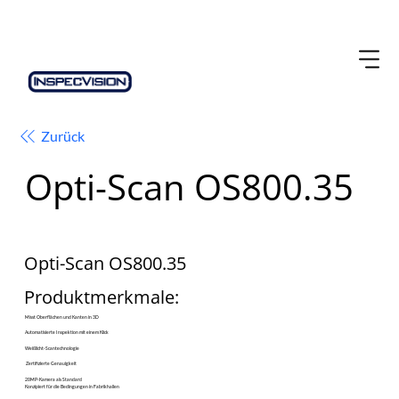
Zurück
Opti-Scan OS800.35
Opti-Scan OS800.35
​Produktmerkmale:
Misst Oberflächen und Kanten in 3D
Automatisierte Inspektion mit einem Klick
Weißlicht-Scantechnologie
Zertifizierte Genauigkeit
20MP-Kamera als Standard
Konzipiert für die Bedingungen in Fabrikhallen