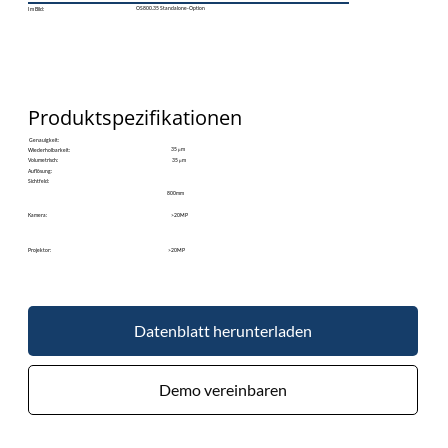
OS800.35 Standalone-Option
Im Bild:
Produktspezifikationen
Genauigkeit:
35 μm
Wiederholbarkeit:
35 μm
​Volumetrisch:
​Auflösung:
Sichtfeld:
800mm
​Kamera:
>20MP
Projektor:
>20MP
Datenblatt herunterladen
Demo vereinbaren