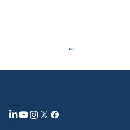
sales@inspecvision.com
KI-gestütztes GAV-System von
InspecVision für den Best Award 2025
Datenschutzrichtlinie