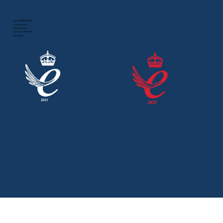
auf der Blechexpo Messe nominiert
Tel:
+44 2890 844 012
10 Trench Road,
Newtownabbey,
Co. Antrim, BT36 4TY,
Nordirland