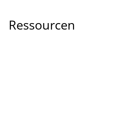
​Ressourcen
GAV Broschüre
Einlagen
Montage und
Schweißen