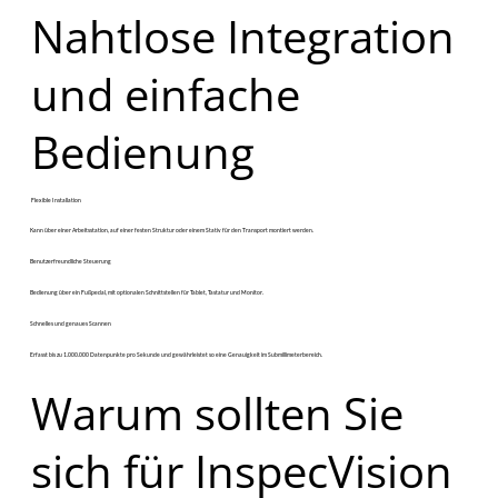
Nahtlose Integration
und einfache
Bedienung
​ Flexible Installation
​Kann über einer Arbeitsstation, auf einer festen Struktur oder einem Stativ für den Transport montiert werden.
Benutzerfreundliche Steuerung
​Bedienung über ein Fußpedal, mit optionalen Schnittstellen für Tablet, Tastatur und Monitor.
Schnelles und genaues Scannen
​Erfasst bis zu 1.000.000 Datenpunkte pro Sekunde und gewährleistet so eine Genauigkeit im Submillimeterbereich.
Warum sollten Sie
sich für InspecVision