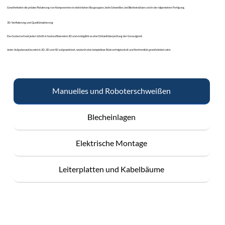
Gewährleistet die präzise Platzierung von Komponenten in elektrischen Baugruppen, beim Schweißen, bei Blecheinsätzen und in der allgemeinen Fertigung.
3D-Verifizierung und Qualitätssicherung
Das System erfasst jeden Schritt in hochauflösendem 3D und ermöglicht so eine Echtzeitüberprüfung der Genauigkeit.
Jeder Aufgabenzyklus wird in 2D, 3D und 4D aufgezeichnet, wodurch eine beispiellose Rückverfolgbarkeit und Konformität gewährleistet wird.
Manuelles und Roboterschweißen
Blecheinlagen
Elektrische Montage
Leiterplatten und Kabelbäume