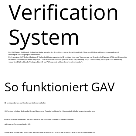
Verification
System
Das GAV-System (Guidance & Verification) ist eine revolutionäre KI-gestützte Lösung, die die Genauigkeit, Effizienz und Rückverfolgbarkeit bei manuellen und
robotergestützten Vorgängen verbessern soll.
Das InspecVision GAV-System (Guidance & Verification) ist eine revolutionäre KI-gestützte Lösung zur Verbesserung von Genauigkeit, Effizienz und Rückverfolgbarkeit bei
manuellen und robotergestützten Vorgängen. Durch die Kombination von Augmented Reality (AR)-Anleitung, 2D-/3D-/4D-Scanning und KI-gestützter Verifizierung
verwandelt GAV traditionelle Montage-, Schweiß- und Prüfprozesse in nahtlose, fehlerfreie Arbeitsabläufe.
So funktioniert GAV
KI-gestütztes Lernen und Erstellen von Unterrichtsinhalten
GAV beobachtet einen Bediener bei der Ausführung einer Aufgabe, lernt jeden Schritt und erstellt detaillierte Arbeitsanweisungen.
Das Programm wird gespeichert und für Schulungen und Prozessstandardisierung wiederverwendet.
Anleitung mit Augmented Reality (AR)
Die Bediener erhalten AR-Overlays und Zeitraffer-Videoanweisungen in Echtzeit, die direkt auf die Arbeitsfläche projiziert werden.