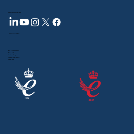
sales@inspecvision.com
Datenschutzrichtlinie
Tel:
+44 2890 844 012
10 Trench Road,
Newtownabbey,
Co. Antrim, BT36 4TY,
Nordirland