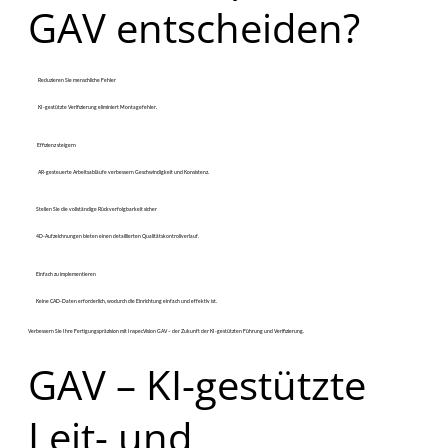
GAV entscheiden?
Reduzieren Sie menschliche Fehler
​KI-gestützte Verifizierung eliminiert Montagefehler.
Effizienz steigern
​AR-gesteuerte Arbeitsabläufe verbessern Geschwindigkeit und Konsistenz.
Stellen Sie die vollständige Rückverfolgbarkeit sicher
​4D-Aufzeichnungen bieten einen detaillierten Qualitätskontrollverlauf.
Einfach zu implementieren
​Keine CAD-Daten erforderlich, wodurch die Einrichtung einfach und effektiv ist.
Verbessern Sie Ihre Fertigungspräzision mit InspecVision GAV – der Zukunft der KI-gestützten Führung und Verifizierung.
GAV – KI-gestützte
Leit- und