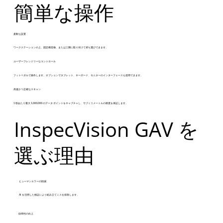
簡単な操作
柔軟な設置
ワークステーションの上、固定構造物、または三脚に取り付けて持ち運びできます。
ユーザーフレンドリーなコントロール
フットペダルで操作します。オプションでタブレット、キーボード、モニターのインターフェースも使用できます。
高速かつ正確なスキャン
1 秒あたり最大 1,000,000 のデータ ポイントをキャプチャし、サブミリメートルの精度を保証します。
InspecVision GAV を
選ぶ理由
ヒューマンエラーの削減
AI を活用した検証により組み立てミスを排除します。
効率性の向上