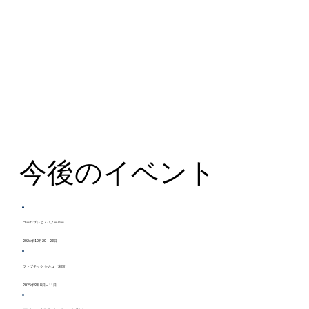
挿入物
組立・溶接
今後のイベント
ユーロブレヒ・ハノーバー
2026年10月20～23日
ファブテック シカゴ（米国）
2025年9月8日～11日