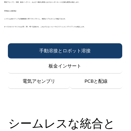
電気アセンブリ、溶接、板金インサート、および一般的な製造におけるコンポーネントの正確な配置を保証します。
3D検証と品質保証
システムは各ステップを高解像度の 3D でキャプチャし、精度をリアルタイムで検証できます。
すべてのタスク サイクルは 2D、3D、4D で記録され、これまでにないトレーサビリティとコンプライアンスを保証します。
手動溶接とロボット溶接
板金インサート
電気アセンブリ
PCBと配線
シームレスな統合と