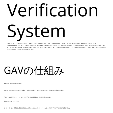
Verification
System
GAV (ガイダンスと検証) システムは、手動およびロボット操作の精度、効率、追跡可能性を向上させるように設計された革新的な AI 搭載ソリューションです。
InspecVision GAV（ガイダンス＆検証）システムは、AIを活用した革新的なソリューションで、手作業およびロボットによる作業の精度、効率、トレーサビリティを向上させ
るように設計されています。拡張現実（AR）ガイダンス、2D/3D/4Dスキャン、AIによる検証を組み合わせることで、GAVは従来の組み立て、溶接、検査プロセスをシームレ
スでエラーのないワークフローへと変革します。
GAVの仕組み
AIを活用した学習と指導の作成
GAV は、オペレーターがタスクを実行する様子を観察し、各ステップを学習し、詳細な作業手順を生成します。
プログラムは保存され、トレーニングとプロセスの標準化のために再利用されます。
拡張現実（AR）ガイダンス
オペレーターは、作業面に直接投影されたリアルタイムの AR オーバーレイとタイムラプス ビデオの指示を受け取ります。