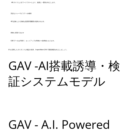
AR ガイドによるワークフローにより、速度と一貫性が向上します。
完全なトレーサビリティを確保
4D 記録により詳細な品質管理履歴が提供されます。
簡単に実装できます
CAD データは不要で、セットアップが簡単かつ効率的になります。
AI を活用したガイダンスと検証の未来、InspecVision GAV で製造精度を向上しましょう。
GAV -AI搭載誘導・検
証システムモデル
GAV - A.I. Powered